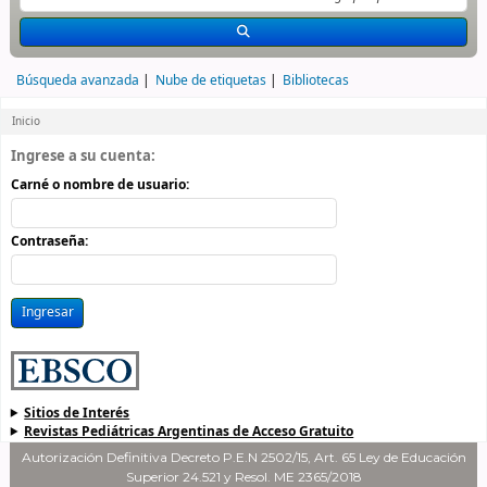
Búsqueda avanzada
Nube de etiquetas
Bibliotecas
Inicio
Inicio
Ingrese a su cuenta:
Carné o nombre de usuario:
Contraseña:
Sitios de Interés
Revistas Pediátricas Argentinas de Acceso Gratuito
Autorización Definitiva Decreto P.E.N 2502/15, Art. 65 Ley de Educación
Superior 24.521 y Resol. ME 2365/2018