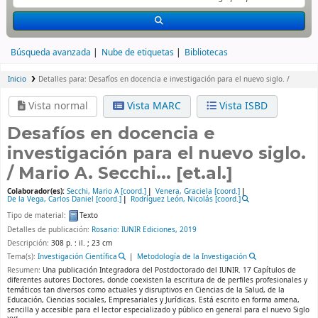
Búsqueda avanzada
Nube de etiquetas
Bibliotecas
Inicio
Detalles para:
Desafíos en docencia e investigación para el nuevo siglo. /
Vista normal
Vista MARC
Vista ISBD
Desafíos en docencia e
investigación para el nuevo siglo.
/
Mario A. Secchi... [et.al.]
Colaborador(es):
Secchi, Mario A
[coord.]
Venera, Graciela
[coord.]
De la Vega, Carlos Daniel
[coord.]
Rodríguez León, Nicolás
[coord.]
Tipo de material:
Texto
Detalles de publicación:
Rosario:
IUNIR Ediciones,
2019
Descripción:
308 p. : il. ; 23 cm
Tema(s):
Investigación Científica
Metodología de la Investigación
Resumen:
Una publicación Integradora del Postdoctorado del IUNIR. 17 Capítulos de
diferentes autores Doctores, donde coexisten la escritura de de perfiles profesionales y
temáticos tan diversos como actuales y disruptivos en Ciencias de la Salud, de la
Educación, Ciencias sociales, Empresariales y Jurídicas. Está escrito en forma amena,
sencilla y accesible para el lector especializado y público en general para el nuevo Siglo