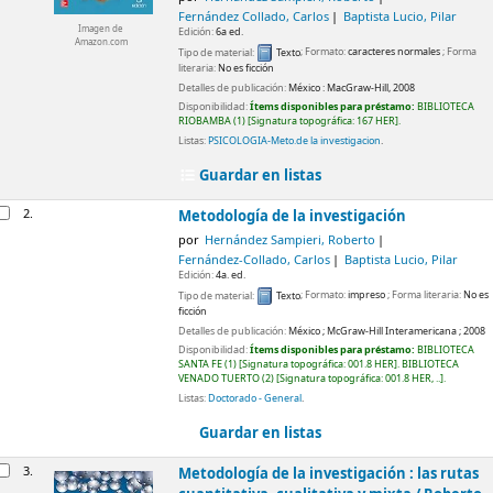
Fernández Collado, Carlos
Baptista Lucio, Pilar
Imagen de
Edición:
6a ed.
Amazon.com
Tipo de material:
Texto
; Formato:
caracteres normales
; Forma
literaria:
No es ficción
Detalles de publicación:
México :
MacGraw-Hill,
2008
Disponibilidad:
Ítems disponibles para préstamo:
BIBLIOTECA
RIOBAMBA
(1)
Signatura topográfica:
167 HER
.
Listas:
PSICOLOGIA-Meto.de la investigacion
.
Guardar en listas
2.
Metodología de la investigación
por
Hernández Sampieri, Roberto
Fernández-Collado, Carlos
Baptista Lucio, Pilar
Edición:
4a. ed.
Tipo de material:
Texto
; Formato:
impreso
; Forma literaria:
No es
ficción
Detalles de publicación:
México
;
McGraw-Hill Interamericana
;
2008
Disponibilidad:
Ítems disponibles para préstamo:
BIBLIOTECA
SANTA FE
(1)
Signatura topográfica:
001.8 HER
.
BIBLIOTECA
VENADO TUERTO
(2)
Signatura topográfica:
001.8 HER, ..
.
Listas:
Doctorado - General
.
Guardar en listas
3.
Metodología de la investigación : las rutas