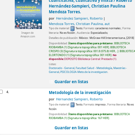
cuantitativa, cualitativa y mixta /
Roberto
Hernández-Sampieri, Christian Paulina
Mendoza Torres.
por
Hernández Sampieri, Roberto
Mendoza Torres, Christian Paulina
, aut
Tipo de material:
Texto
; Formato:
caracteres normales
; Forma
literaria:
No es ficción
; Audiencia:
Especializado;
Imagen de
Amazon.com
Detalles de publicación:
México :
McGraw-Hill Interamericana,
[2018]
Disponibilidad:
Ítems disponibles para préstamo:
BIBLIOTECA
RIOBAMBA
(1)
Signatura topográfica:
001 HER
.
BIBLIOTECA
CRESPO
(3)
Signatura topográfica:
001.8 (075.8) HER, ..
.
BIBLIOTEC
ELORTONDO
(1)
Signatura topográfica:
001 HER
.
No
disponible:
DEPOSITO Biblioteca Central: Prestado
(1).
Listas:
Doctorado - General
,
Facultad Salud - Metodología
,
Maestrías -
General
,
PSICOLOGIA-Meto.de la investigacion
.
Guardar en listas
4.
Metodología de la investigación
por
Hernandez Sampieri, Roberto
Tipo de material:
Texto
; Formato:
impreso
; Forma literaria:
No es
ficción
Disponibilidad:
Ítems disponibles para préstamo:
BIBLIOTECA
RIOBAMBA
(1)
Signatura topográfica:
167 HER
.
Guardar en listas