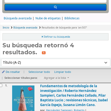
Búsqueda avanzada
Nube de etiquetas
Bibliotecas
Inicio
Búsqueda avanzada
Resultados de búsqueda para 'an:507'
Refinar su búsqueda
Su búsqueda retornó 4
resultados.
rdenar
Ordenar por:
De-resaltar
Seleccionar todo
Limpiar todo
Seleccionar títulos para:
Agregar a la lista
esultados
1.
Fundamentos de metodología de la
investigación /
Roberto Hernández
Sampieri, Carlos Fernández Collado, Pilar
Baptista Lucio ; revisiones técnicas, Isabel
García Espejo, Susana Limón Cano.
por
Hernández Sampieri, Roberto