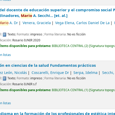
el docente de educación superior y el compromiso social 
dinadores,
Mario
A. Secchi... [et. al.]
Mario
A. Dr
Venera, Graciela
Vega Elena, Carlos Daniel De La
l:
Texto
; Formato:
impreso
; Forma literaria:
No es ficción
licación:
Rosario
IUNIR
2020
Ítems disponibles para préstamo:
BIBLIOTECA CENTRAL
(2)
Signatura topogr
 listas
ón en ciencias de la salud Fundamentos prácticos
z León, Nicolás
Coscarelli, Enrique Dr
Serpa, Idelma
Secchi
l:
Texto
; Formato:
impreso
; Forma literaria:
No es ficción
licación:
Rosario
IUNIR
s.f
Ítems disponibles para préstamo:
BIBLIOTECA CENTRAL
(1)
Signatura topogr
 listas
igma en la formación de los profesionales de estética inte