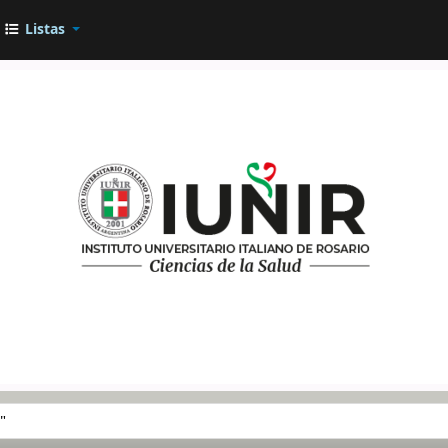
Listas
go por palabra clave