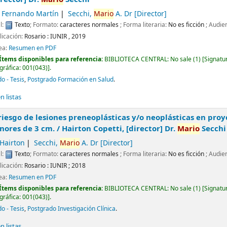
, Fernando Martín
Secchi,
Mario
A. Dr
[Director]
l:
Texto
; Formato:
caracteres normales
; Forma literaria:
No es ficción
; Audie
licación:
Rosario :
IUNIR ,
2019
nea:
Resumen en PDF
Ítems disponibles para referencia:
BIBLIOTECA CENTRAL: No sale
(1)
Signatu
gráfica:
001(043)
.
o - Tesis
,
Postgrado Formación en Salud
.
 listas
riesgo de lesiones preneoplásticas y/o neoplásticas en pro
nores de 3 cm. /
Hairton Copetti, [director] Dr.
Mario
Secchi
 Hairton
Secchi,
Mario
A. Dr
[Director]
l:
Texto
; Formato:
caracteres normales
; Forma literaria:
No es ficción
; Audie
licación:
Rosario :
IUNIR ;
2018
nea:
Resumen en PDF
Ítems disponibles para referencia:
BIBLIOTECA CENTRAL: No sale
(1)
Signatu
gráfica:
001(043)
.
o - Tesis
,
Postgrado Investigación Clínica
.
 listas