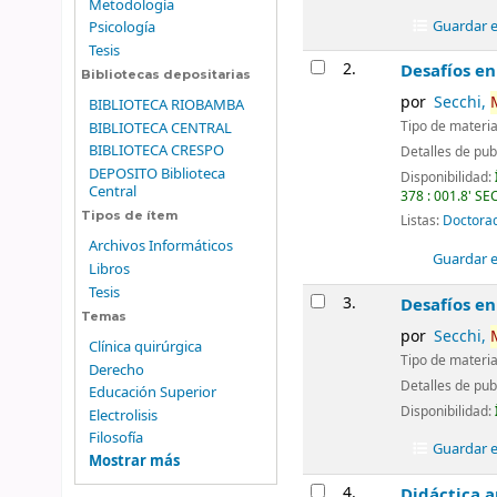
Metodología
Guardar en
Psicología
Tesis
2.
Desafíos en
Bibliotecas depositarias
por
Secchi,
BIBLIOTECA RIOBAMBA
BIBLIOTECA CENTRAL
Tipo de materia
BIBLIOTECA CRESPO
Detalles de pub
DEPOSITO Biblioteca
Disponibilidad:
Central
378 : 001.8' SEC,
Tipos de ítem
Listas:
Doctorad
Archivos Informáticos
Guardar en
Libros
Tesis
3.
Desafíos en
Temas
por
Secchi,
Clínica quirúrgica
Tipo de materia
Derecho
Detalles de pub
Educación Superior
Disponibilidad:
Electrolisis
Filosofía
Guardar en
Mostrar más
4.
Didáctica a