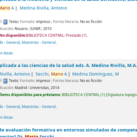
Mario
A
Medina Rivilla, Antonio
l:
Texto
; Formato:
impreso
; Forma literaria:
No es ficción
licación:
Rosario
;
IUNIR
;
2010
No disponible:
BIBLIOTECA CENTRAL: Prestado
(1).
o - General
,
Maestrías - General
.
 listas
plicada a las ciencias de la salud
eds. A. Medina Rivilla, M.
ivilla, Antonio
Secchi,
Mario
A
Medina Domínguez, M
l:
Texto
; Formato:
impreso
; Forma literaria:
No es ficción
licación:
Madrid :
Universitas,
2014
Ítems disponibles para préstamo:
BIBLIOTECA CENTRAL
(1)
Signatura topogr
o - General
,
Maestrías - General
.
 listas
de evaluación formativa en entornos simulados de competen
irector] Dr.
Mario
Secchi