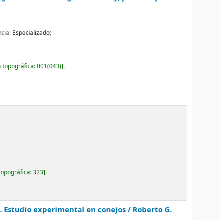
ncia:
Especializado;
a topográfica:
001(043)
.
topográfica:
323
.
. Estudio experimental en conejos /
Roberto G.