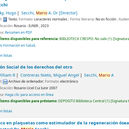
cchi
ky, Hugo
Secchi,
Mario
A. Dr
[Director]
l:
Texto
; Formato:
caracteres normales
; Forma literaria:
No es ficción
; Audie
licación:
Rosario :
IUNIR ,
2023
nea:
Resumen en PDF
Ítems disponibles para referencia:
BIBLIOTECA CRESPO: No sale
(1)
Signatur
o Formación en Salud
.
 listas
ón Social de los derechos del otro
illiam R
Contreras Nieto, Miguel Angel
Secchi,
Mario
A
l:
Archivo de ordenador
; Formato:
electrónico
licación:
Rosario
Ucel Cui Iunir
2007
nea:
Haga clic para acceso en línea
Ítems disponibles para préstamo:
DEPOSITO Biblioteca Central
(1)
Signatura 
 listas
ico en plaquetas como estimulador de la regeneración ósea