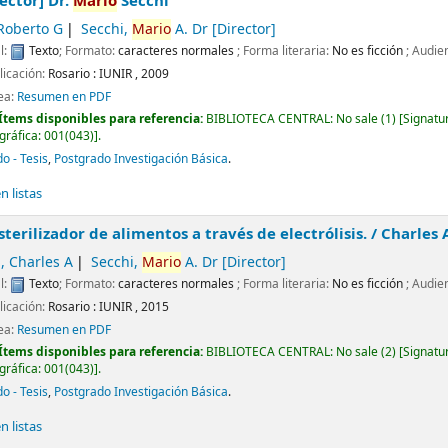
rector] Dr.
Mario
Secchi
Roberto G
Secchi,
Mario
A. Dr
[Director]
l:
Texto
; Formato:
caracteres normales
; Forma literaria:
No es ficción
; Audie
licación:
Rosario :
IUNIR ,
2009
nea:
Resumen en PDF
Ítems disponibles para referencia:
BIBLIOTECA CENTRAL: No sale
(1)
Signatu
gráfica:
001(043)
.
o - Tesis
,
Postgrado Investigación Básica
.
 listas
sterilizador de alimentos a través de electrólisis. /
Charles A
, Charles A
Secchi,
Mario
A. Dr
[Director]
l:
Texto
; Formato:
caracteres normales
; Forma literaria:
No es ficción
; Audie
licación:
Rosario :
IUNIR ,
2015
nea:
Resumen en PDF
Ítems disponibles para referencia:
BIBLIOTECA CENTRAL: No sale
(2)
Signatu
gráfica:
001(043)
.
o - Tesis
,
Postgrado Investigación Básica
.
 listas