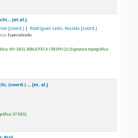
hi... [et.al.]
niel
[coord.]
Rodríguez León, Nicolás
[coord.]
ncia:
Especializado;
áfica:
001 DES
.
BIBLIOTECA CRESPO
(2)
Signatura topográfica:
i, (coord.) ... [et. al.]
gráfica:
37 DES
.
; Prol.