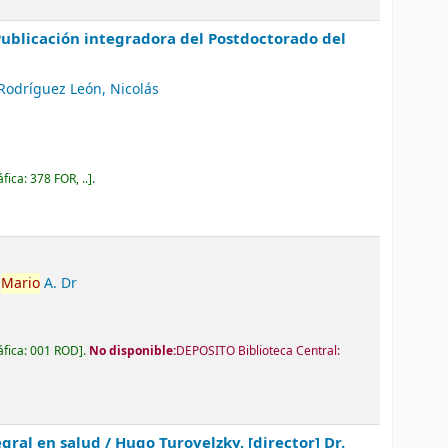
Publicación integradora del Postdoctorado del
Rodríguez León, Nicolás
áfica:
378 FOR, ..
.
,
Mario
A. Dr
áfica:
001 ROD
.
No disponible:
DEPOSITO Biblioteca Central:
gral en salud /
Hugo Turovelzky, [director] Dr.