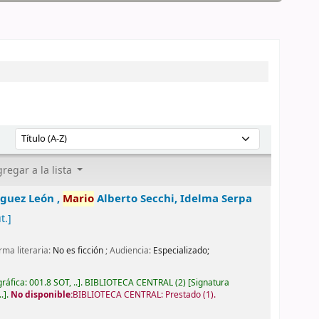
Ordenar por:
regar a la lista
íguez León ,
Mario
Alberto Secchi, Idelma Serpa
t.]
orma literaria:
No es ficción
; Audiencia:
Especializado;
gráfica:
001.8 SOT, ..
.
BIBLIOTECA CENTRAL
(2)
Signatura
..
.
No disponible:
BIBLIOTECA CENTRAL: Prestado
(1).