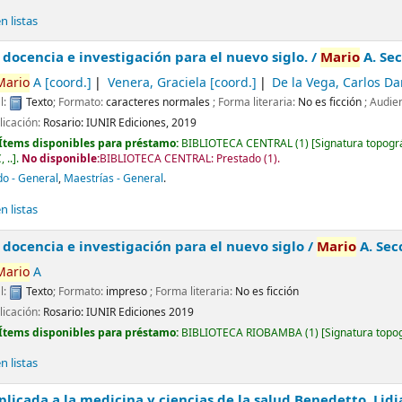
 listas
 docencia e investigación para el nuevo siglo. /
Mario
A. Secc
Mario
A
[coord.]
Venera, Graciela
[coord.]
De la Vega, Carlos Da
l:
Texto
; Formato:
caracteres normales
; Forma literaria:
No es ficción
; Audie
licación:
Rosario:
IUNIR Ediciones,
2019
Ítems disponibles para préstamo:
BIBLIOTECA CENTRAL
(1)
Signatura topogr
 ..
.
No disponible:
BIBLIOTECA CENTRAL: Prestado
(1).
o - General
,
Maestrías - General
.
 listas
 docencia e investigación para el nuevo siglo /
Mario
A. Secch
Mario
A
l:
Texto
; Formato:
impreso
; Forma literaria:
No es ficción
licación:
Rosario:
IUNIR Ediciones
2019
Ítems disponibles para préstamo:
BIBLIOTECA RIOBAMBA
(1)
Signatura topo
 listas
plicada a la medicina y ciencias de la salud
Benedetto, Lidia