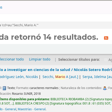
as
ccl=au:"Secchi, Mario A."'
a retornó 14 resultados.
leccionar todo
Limpiar todo
Seleccionar títulos para:
Ag
 a investigar en ciencias de la salud /
Nicolás Sotero Rodr
odríguez León, Nicolás
Secchi,
Mario
A
[aut.]
Serpa, Idelma
[au
l:
Texto
; Formato:
caracteres normales
; Naturaleza de los contenidos:
; F
licación:
Rosario:
IUNIR,
2018
Ítems disponibles para préstamo:
BIBLIOTECA RIOBAMBA
(2)
Signatura topo
.8 SOT, ..
.
BIBLIOTECA CRESPO
(2)
Signatura topográfica:
001.8 : 61 (035) SOT, 
o - General
,
Maestrías - General
.