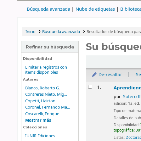
Búsqueda avanzada
Nube de etiquetas
Bibliotec
Inicio
Búsqueda avanzada
Resultados de búsqueda para '
Su búsqued
Refinar su búsqueda
Ordenar
Disponibilidad
Limitar a registros con
ítems disponibles
De-resaltar
Se
Autores
Resultados
1.
Aprendiendo
Blanco, Roberto G.
Contreras Nieto, Mig...
por
Sotero R
Copetti, Hairton
Edición:
1a. ed.
Coronel, Fernando Ma...
Tipo de materia
Coscarelli, Enrique
Detalles de pub
Mostrar más
Disponibilidad:
Colecciones
topográfica:
001
IUNIR Ediciones
Listas:
Doctorad