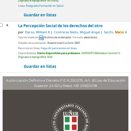
Signatura topográfica:
001(043)
.
Listas:
Postgrado Formación en Salud
.
Guardar en listas
4.
La Percepción Social de los derechos del otro
por
Daros, William R
Contreras Nieto, Miguel Angel
Secchi,
Mario
A
Tipo de material:
Archivo de ordenador
; Formato:
electrónico
Detalles de publicación:
Rosario
Ucel Cui Iunir
2007
Recursos en línea:
Haga clic para acceso en línea
Disponibilidad:
Ítems disponibles para préstamo:
DEPOSITO Biblioteca Central
(1)
Signatura topográfica:
323
.
Guardar en listas
Autorización Definitiva Decreto P.E.N 2502/15, Art. 65 Ley de Educación
Superior 24.521 y Resol. ME 2365/2018