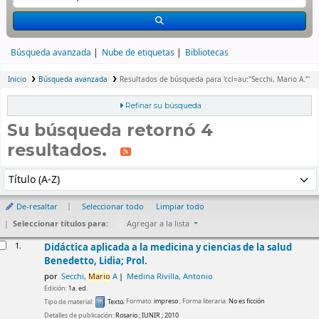
Búsqueda avanzada
Nube de etiquetas
Bibliotecas
Inicio
Búsqueda avanzada
Resultados de búsqueda para 'ccl=au:"Secchi, Mario A."'
Refinar su búsqueda
Su búsqueda retornó 4
resultados.
rdenar
Ordenar por:
De-resaltar
Seleccionar todo
Limpiar todo
Seleccionar títulos para:
Agregar a la lista
esultados
1.
Didáctica aplicada a la medicina y ciencias de la salud
Benedetto, Lidia; Prol.
por
Secchi,
Mario
A
Medina Rivilla, Antonio
Edición:
1a. ed.
Tipo de material:
Texto
; Formato:
impreso
; Forma literaria:
No es ficción
Detalles de publicación:
Rosario
;
IUNIR
;
2010