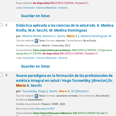
Disponibilidad:
No disponible:
BIBLIOTECA CENTRAL: Prestado
(1).
Listas:
Doctorado - General
,
Maestrías - General
.
Guardar en listas
2.
Didáctica aplicada a las ciencias de la salud
eds. A. Medina
Rivilla, M.A. Secchi, M. Medina Domínguez
por
Medina Rivilla, Antonio
Secchi,
Mario
A
Medina Domínguez, M
Tipo de material:
Texto
; Formato:
impreso
; Forma literaria:
No es ficción
Detalles de publicación:
Madrid :
Universitas,
2014
Disponibilidad:
Ítems disponibles para préstamo:
BIBLIOTECA CENTRAL
(1)
Signatura
topográfica:
61:378 RIV
.
No disponible:
BIBLIOTECA CENTRAL: Prestado
(1).
Listas:
Doctorado - General
,
Maestrías - General
.
Guardar en listas
3.
Nuevo paradigma en la formación de los profesionales de
estética integral en salud /
Hugo Turovelzky, [director] Dr.
Mario
A. Secchi
por
Turovelzky, Hugo
Secchi,
Mario
A. Dr
[Director]
Tipo de material:
Texto
; Formato:
caracteres normales
; Forma literaria:
No es ficción
;
Audiencia:
Especializado;
Detalles de publicación:
Rosario :
IUNIR ,
2023
Recursos en línea:
Resumen en PDF
Disponibilidad:
Ítems disponibles para referencia:
BIBLIOTECA CRESPO: No sale
(1)