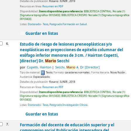
Detalles de publicación:
Rosario :
IUNIR ,
2019
Recursos en línea:
Resumen en PDF
Disponibilidad:
Ítems disponibles para referencia:
BIBLIOTECA CENTRAL: No sale
(1)
Signatura topográfica:
001(043)
.
BIBLIOTECA CRESPO: No sale
(1)
Signatura topográfica:
001(043)
.
Listas:
Doctorado - Tesis
,
Postgrado Formación en Salud
.
Guardar en listas
6.
Estudio de riesgo de lesiones preneoplásticas y/o
neoplásticas en proyecciones de epitelio columnar del
esófago inferior menores de 3 cm. /
Hairton Copetti,
[director] Dr.
Mario
Secchi
por
Copetti, Hairton
Secchi,
Mario
A. Dr
[Director]
Tipo de material:
Texto
; Formato:
caracteres normales
; Forma literaria:
No es ficción
;
Audiencia:
Especializado;
Detalles de publicación:
Rosario :
IUNIR ;
2018
Recursos en línea:
Resumen en PDF
Disponibilidad:
Ítems disponibles para referencia:
BIBLIOTECA CENTRAL: No sale
(1)
Signatura topográfica:
001(043)
.
BIBLIOTECA CRESPO: No sale
(1)
Signatura topográfica:
001(043)
.
Listas:
Doctorado - Tesis
,
Postgrado Investigación Clínica
.
Guardar en listas
7.
Formación del docente de educación superior y el
compromiso social Publicación integradora del