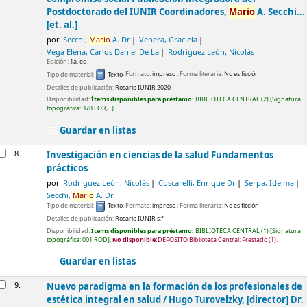
Postdoctorado del IUNIR
Coordinadores,
Mario
A. Secchi...
[et. al.]
por
Secchi,
Mario
A. Dr
Venera, Graciela
Vega Elena, Carlos Daniel De La
Rodríguez León, Nicolás
Edición:
1a. ed.
Tipo de material:
Texto
; Formato:
impreso
; Forma literaria:
No es ficción
Detalles de publicación:
Rosario
IUNIR
2020
Disponibilidad:
Ítems disponibles para préstamo:
BIBLIOTECA CENTRAL
(2)
Signatura
topográfica:
378 FOR, ..
.
Guardar en listas
8.
Investigación en ciencias de la salud Fundamentos
prácticos
por
Rodríguez León, Nicolás
Coscarelli, Enrique Dr
Serpa, Idelma
Secchi,
Mario
A. Dr
Tipo de material:
Texto
; Formato:
impreso
; Forma literaria:
No es ficción
Detalles de publicación:
Rosario
IUNIR
s.f
Disponibilidad:
Ítems disponibles para préstamo:
BIBLIOTECA CENTRAL
(1)
Signatura
topográfica:
001 ROD
.
No disponible:
DEPOSITO Biblioteca Central: Prestado
(1).
Guardar en listas
9.
Nuevo paradigma en la formación de los profesionales de
estética integral en salud /
Hugo Turovelzky, [director] Dr.