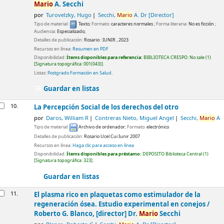
Mario
A. Secchi
por
Turovelzky, Hugo
Secchi,
Mario
A. Dr
[Director]
Tipo de material:
Texto
; Formato:
caracteres normales
; Forma literaria:
No es ficción
;
Audiencia:
Especializado;
Detalles de publicación:
Rosario :
IUNIR ,
2023
Recursos en línea:
Resumen en PDF
Disponibilidad:
Ítems disponibles para referencia:
BIBLIOTECA CRESPO: No sale
(1)
Signatura topográfica:
001(043)
.
Listas:
Postgrado Formación en Salud
.
Guardar en listas
10.
La Percepción Social de los derechos del otro
por
Daros, William R
Contreras Nieto, Miguel Angel
Secchi,
Mario
A
Tipo de material:
Archivo de ordenador
; Formato:
electrónico
Detalles de publicación:
Rosario
Ucel Cui Iunir
2007
Recursos en línea:
Haga clic para acceso en línea
Disponibilidad:
Ítems disponibles para préstamo:
DEPOSITO Biblioteca Central
(1)
Signatura topográfica:
323
.
Guardar en listas
11.
El plasma rico en plaquetas como estimulador de la
regeneración ósea. Estudio experimental en conejos /
Roberto G. Blanco, [director] Dr.
Mario
Secchi