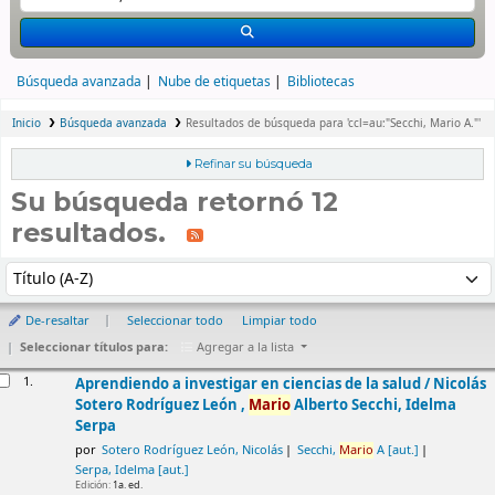
Búsqueda avanzada
Nube de etiquetas
Bibliotecas
Inicio
Búsqueda avanzada
Resultados de búsqueda para 'ccl=au:"Secchi, Mario A."'
Refinar su búsqueda
Su búsqueda retornó 12
resultados.
rdenar
Ordenar por:
De-resaltar
Seleccionar todo
Limpiar todo
Seleccionar títulos para:
Agregar a la lista
esultados
1.
Aprendiendo a investigar en ciencias de la salud /
Nicolás
Sotero Rodríguez León ,
Mario
Alberto Secchi, Idelma
Serpa
por
Sotero Rodríguez León, Nicolás
Secchi,
Mario
A
[aut.]
Serpa, Idelma
[aut.]
Edición:
1a. ed.