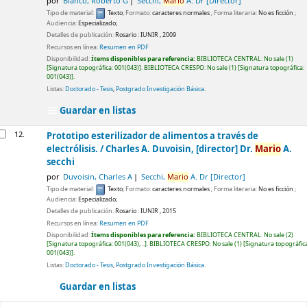
por
Blanco, Roberto G
Secchi,
Mario
A. Dr
[Director]
Tipo de material:
Texto
; Formato:
caracteres normales
; Forma literaria:
No es ficción
;
Audiencia:
Especializado;
Detalles de publicación:
Rosario :
IUNIR ,
2009
Recursos en línea:
Resumen en PDF
Disponibilidad:
Ítems disponibles para referencia:
BIBLIOTECA CENTRAL: No sale
(1)
Signatura topográfica:
001(043)
.
BIBLIOTECA CRESPO: No sale
(1)
Signatura topográfica:
001(043)
.
Listas:
Doctorado - Tesis
,
Postgrado Investigación Básica
.
Guardar en listas
12.
Prototipo esterilizador de alimentos a través de
electrólisis. /
Charles A. Duvoisin, [director] Dr.
Mario
A.
secchi
por
Duvoisin, Charles A
Secchi,
Mario
A. Dr
[Director]
Tipo de material:
Texto
; Formato:
caracteres normales
; Forma literaria:
No es ficción
;
Audiencia:
Especializado;
Detalles de publicación:
Rosario :
IUNIR ,
2015
Recursos en línea:
Resumen en PDF
Disponibilidad:
Ítems disponibles para referencia:
BIBLIOTECA CENTRAL: No sale
(2)
Signatura topográfica:
001(043), ..
.
BIBLIOTECA CRESPO: No sale
(1)
Signatura topográfica
001(043)
.
Listas:
Doctorado - Tesis
,
Postgrado Investigación Básica
.
Guardar en listas