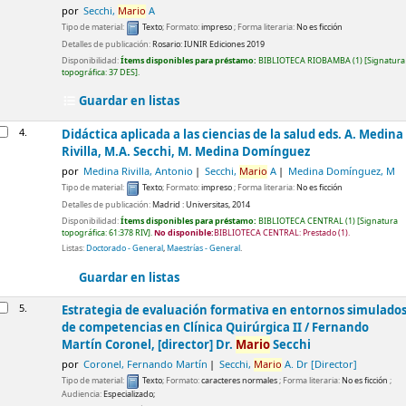
por
Secchi,
Mario
A
Tipo de material:
Texto
; Formato:
impreso
; Forma literaria:
No es ficción
Detalles de publicación:
Rosario:
IUNIR Ediciones
2019
Disponibilidad:
Ítems disponibles para préstamo:
BIBLIOTECA RIOBAMBA
(1)
Signatura
topográfica:
37 DES
.
Guardar en listas
4.
Didáctica aplicada a las ciencias de la salud
eds. A. Medina
Rivilla, M.A. Secchi, M. Medina Domínguez
por
Medina Rivilla, Antonio
Secchi,
Mario
A
Medina Domínguez, M
Tipo de material:
Texto
; Formato:
impreso
; Forma literaria:
No es ficción
Detalles de publicación:
Madrid :
Universitas,
2014
Disponibilidad:
Ítems disponibles para préstamo:
BIBLIOTECA CENTRAL
(1)
Signatura
topográfica:
61:378 RIV
.
No disponible:
BIBLIOTECA CENTRAL: Prestado
(1).
Listas:
Doctorado - General
,
Maestrías - General
.
Guardar en listas
5.
Estrategia de evaluación formativa en entornos simulado
de competencias en Clínica Quirúrgica II /
Fernando
Martín Coronel, [director] Dr.
Mario
Secchi
por
Coronel, Fernando Martín
Secchi,
Mario
A. Dr
[Director]
Tipo de material:
Texto
; Formato:
caracteres normales
; Forma literaria:
No es ficción
;
Audiencia:
Especializado;