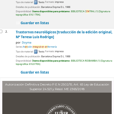
Tipo de material:
Texto
; Formato:
impreso
Detalles de publicación:
Barcelona
Doyma
D.L. 1988
Disponibilidad:
Ítems disponibles para préstamo:
BIBLIOTECA C
EN
TRAL
(1)
Signatura
topográfica:
616.1 TRA
.
Guardar en listas
2.
Trastornos neurológicos
[traducción de la edición original,
Mª Teresa Luis Rodrigo]
por
Doyma
Series
At
en
ción
integral
en
en
fermería
Tipo de material:
Texto
; Formato:
impreso
Detalles de publicación:
Barcelona
Doyma
D.L. 1988
Disponibilidad:
Ítems disponibles para préstamo:
BIBLIOTECA RIOBAMBA
(1)
Signatura
topográfica:
616.8 TRA
.
Guardar en listas
Autorización Definitiva Decreto P.E.N 2502/15, Art. 65 Ley de Educación
Superior 24.521 y Resol. ME 2365/2018