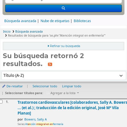
Búsqueda avanzada
Nube de etiquetas
Bibliotecas
Inicio
Búsqueda avanzada
Resultados de búsqueda para 'se,phr:"Atención integral en enfermería"'
Refinar su búsqueda
Su búsqueda retornó 2
resultados.
rdenar
Ordenar por:
De-resaltar
Seleccionar todo
Limpiar todo
Seleccionar títulos para:
Agregar a la lista
esultados
1.
Trastornos cardiovasculares
[colaboradores, Sally A. Bower
... (et al.) ; traducción de la edición original, José Mª Vila
Planas]
por
Bowers, Sally A
Series
At
en
ción
integral
en
en
fermería