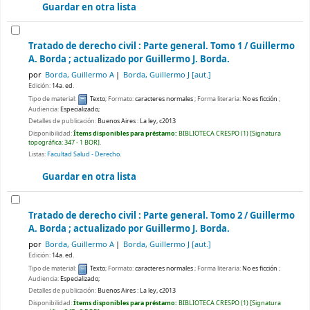
Guardar en otra lista
Tratado de derecho civil : Parte general. Tomo 1 /
Guillermo
A. Borda ; actualizado por Guillermo J. Borda.
por
Borda, Guillermo A
Borda, Guillermo J
[aut.]
Edición:
14a. ed.
Tipo de material:
Texto
; Formato:
caracteres normales
; Forma literaria:
No es ficción
;
Audiencia:
Especializado;
Detalles de publicación:
Buenos Aires :
La ley,
c2013
Disponibilidad:
Ítems disponibles para préstamo:
BIBLIOTECA CRESPO
(1)
Signatura
topográfica:
347 - 1 BOR
.
Listas:
Facultad Salud - Derecho
.
Guardar en otra lista
Tratado de derecho civil : Parte general. Tomo 2 /
Guillermo
A. Borda ; actualizado por Guillermo J. Borda.
por
Borda, Guillermo A
Borda, Guillermo J
[aut.]
Edición:
14a. ed.
Tipo de material:
Texto
; Formato:
caracteres normales
; Forma literaria:
No es ficción
;
Audiencia:
Especializado;
Detalles de publicación:
Buenos Aires :
La ley,
c2013
Disponibilidad:
Ítems disponibles para préstamo:
BIBLIOTECA CRESPO
(1)
Signatura