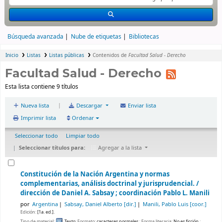
Búsqueda avanzada
Nube de etiquetas
Bibliotecas
Inicio
Listas
Listas públicas
Contenidos de
Facultad Salud - Derecho
Facultad Salud - Derecho
Esta lista contiene 9 títulos
|
Nueva lista
Descargar
Enviar lista
Imprimir lista
Ordenar
Seleccionar todo
Limpiar todo
Seleccionar títulos para:
Agregar a la lista
Constitución de la Nación Argentina y normas
complementarias, análisis doctrinal y jurisprudencial. /
dirección de Daniel A. Sabsay ; coordinación Pablo L. Manili
por
Argentina
Sabsay, Daniel Alberto
[dir.]
Manili, Pablo Luis
[coor.]
Edición:
[1a. ed.].
Tipo de material:
Texto
; Formato:
caracteres normales
; Forma literaria:
No es ficción
;