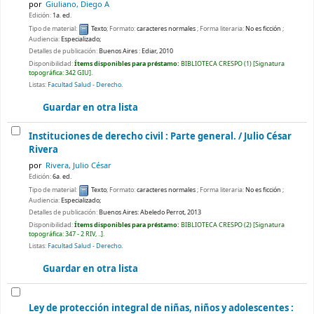
por
Giuliano, Diego A
Edición:
1a. ed.
Tipo de material:
Texto
; Formato:
caracteres normales
; Forma literaria:
No es ficción
;
Audiencia:
Especializado;
Detalles de publicación:
Buenos Aires :
Ediar,
2010
Disponibilidad:
Ítems disponibles para préstamo:
BIBLIOTECA CRESPO
(1)
Signatura
topográfica:
342 GIU
.
Listas:
Facultad Salud - Derecho
.
Guardar en otra lista
Instituciones de derecho civil : Parte general. /
Julio César
Rivera
por
Rivera, Julio César
Edición:
6a. ed.
Tipo de material:
Texto
; Formato:
caracteres normales
; Forma literaria:
No es ficción
;
Audiencia:
Especializado;
Detalles de publicación:
Buenos Aires:
Abeledo Perrot,
2013
Disponibilidad:
Ítems disponibles para préstamo:
BIBLIOTECA CRESPO
(2)
Signatura
topográfica:
347 - 2 RIV, ..
.
Listas:
Facultad Salud - Derecho
.
Guardar en otra lista
Ley de protección integral de niñas, niños y adolescentes :