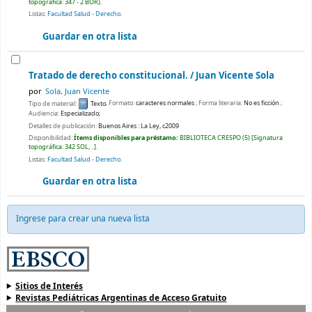
topográfica:
347 - 2 BOR
.
Listas:
Facultad Salud - Derecho
.
Guardar en otra lista
Tratado de derecho constitucional. /
Juan Vicente Sola
por
Sola, Juan Vicente
Tipo de material:
Texto
; Formato:
caracteres normales
; Forma literaria:
No es ficción
;
Audiencia:
Especializado;
Detalles de publicación:
Buenos Aires :
La Ley,
c2009
Disponibilidad:
Ítems disponibles para préstamo:
BIBLIOTECA CRESPO
(5)
Signatura
topográfica:
342 SOL, ..
.
Listas:
Facultad Salud - Derecho
.
Guardar en otra lista
Ingrese para crear una nueva lista
Sitios de Interés
Revistas Pediátricas Argentinas de Acceso Gratuito