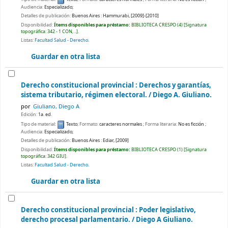
Audiencia:
Especializado;
Detalles de publicación:
Buenos Aires :
Hammurabi,
[2009]-[2010]
Disponibilidad:
Ítems disponibles para préstamo:
BIBLIOTECA CRESPO
(4)
Signatura
topográfica:
342 - 1 CON, ..
.
Listas:
Facultad Salud - Derecho
.
Guardar en otra lista
Derecho constitucional provincial : Derechos y garantías,
sistema tributario, régimen electoral. /
Diego A. Giuliano.
por
Giuliano, Diego A
Edición:
1a. ed.
Tipo de material:
Texto
; Formato:
caracteres normales
; Forma literaria:
No es ficción
;
Audiencia:
Especializado;
Detalles de publicación:
Buenos Aires :
Ediar,
[2009]
Disponibilidad:
Ítems disponibles para préstamo:
BIBLIOTECA CRESPO
(1)
Signatura
topográfica:
342 GIU
.
Listas:
Facultad Salud - Derecho
.
Guardar en otra lista
Derecho constitucional provincial : Poder legislativo,
derecho procesal parlamentario. /
Diego A Giuliano.