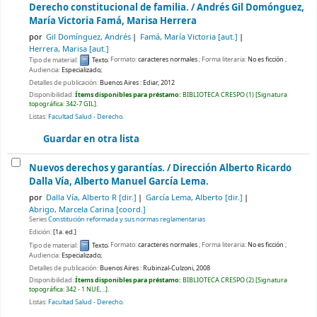
Derecho constitucional de familia. /
Andrés Gil Domónguez,
María Victoria Famá, Marisa Herrera
por
Gil Domínguez, Andrés
Famá, María Victoria
[aut.]
Herrera, Marisa
[aut.]
Tipo de material:
Texto
; Formato:
caracteres normales
; Forma literaria:
No es ficción
;
Audiencia:
Especializado;
Detalles de publicación:
Buenos Aires :
Ediar,
2012
Disponibilidad:
Ítems disponibles para préstamo:
BIBLIOTECA CRESPO
(1)
Signatura
topográfica:
342-7 GIL
.
Listas:
Facultad Salud - Derecho
.
Guardar en otra lista
Nuevos derechos y garantías. /
Dirección Alberto Ricardo
Dalla Vía, Alberto Manuel García Lema.
por
Dalla Vía, Alberto R
[dir.]
García Lema, Alberto
[dir.]
Abrigo, Marcela Carina
[coord.]
Series
Constitución reformada y sus normas reglamentarias
Edición:
[1a. ed.]
Tipo de material:
Texto
; Formato:
caracteres normales
; Forma literaria:
No es ficción
;
Audiencia:
Especializado;
Detalles de publicación:
Buenos Aires :
Rubinzal-Culzoni,
2008
Disponibilidad:
Ítems disponibles para préstamo:
BIBLIOTECA CRESPO
(2)
Signatura
topográfica:
342 - 1 NUE, ..
.
Listas:
Facultad Salud - Derecho
.