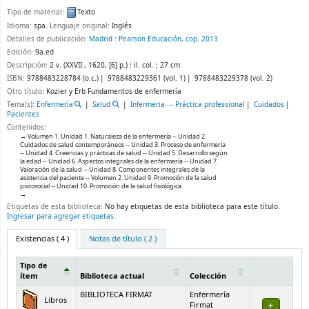
Tipo de material:
Texto
Idioma:
spa.
Lenguaje original:
Inglés
Detalles de publicación:
Madrid :
Pearson Educación,
cop. 2013
Edición:
9a.ed
Descripción:
2 v. (XXVII , 1620, [6] p.) : il. col. ; 27 cm
ISBN:
9788483228784 (o.c.)
9788483229361 (vol. 1)
9788483229378 (vol. 2)
Otro título:
Kozier y Erb Fundamentos de enfermería
Tema(s):
Enfermería
Salud
Infermeria- -- Práctica professional
Cuidados
Pacientes
Contenidos:
Volumen 1. Unidad 1. Naturaleza de la enfermería -- Unidad 2.
Cuidados de salud contemporáneos -- Unidad 3. Proceso de enfermería
-- Unidad 4. Creencias y prácticas de salud -- Unidad 5. Desarrollo según
la edad -- Unidad 6. Aspectos integrales de la enfermería -- Unidad 7.
Valoración de la salud -- Unidad 8. Componentes integrales de la
asistencia del paciente -- Volumen 2. Unidad 9. Promoción de la salud
psicosocial -- Unidad 10. Promoción de la salud fisiológica.
Etiquetas de esta biblioteca:
No hay etiquetas de esta biblioteca para este título.
Ingresar para agregar etiquetas.
Existencias
( 4 )
Notas de título ( 2 )
Tipo de
ítem
Biblioteca actual
Colección
Existencias
BIBLIOTECA FIRMAT
Enfermería
Libros
Firmat