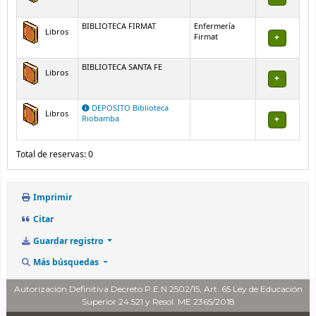
BIBLIOTECA FIRMAT
Enfermería
Libros
Firmat
BIBLIOTECA SANTA FE
Libros
DEPOSITO Biblioteca
Libros
Riobamba
Total de reservas: 0
Imprimir
Citar
Guardar registro
Más búsquedas
Autorización Definitiva Decreto P.E.N 2502/15, Art. 65 Ley de Educación
Superior 24.521 y Resol. ME 2365/2018