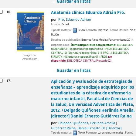
Guardar en listas
16.
Anatomía clínica
Eduardo Adrián Pró.
por
Pró, Eduardo Adrián
Edición:
2a. ed.
Tipo de material:
Texto
; Formato:
impreso
; Forma literaria:
No e
ficción
Detalles de publicación:
Buenos Aires
Médica Panamericana
2014
Disponibilidad:
Ítems disponibles para préstamo:
BIBLIOTECA
RIOBAMBA
(1)
Signatura topográfica:
611 PRO
.
BIBLIOTECA
CENTRAL
(2)
Signatura topográfica:
611 PRO, ..
.
BIBLIOTECA
Imagen de
FIRMAT
(1)
Signatura topográfica:
611 PRO
.
No
Amazon.com
disponible:
BIBLIOTECA CENTRAL: Prestado
(2).
Guardar en listas
17.
Aplicación y evaluación de estrategias de
enseñanza – aprendizaje adquirido por los
estudiantes de la cátedra de enfermería
materno-infantil, Facultad de Ciencias de
la Salud, Universidad Adventista del Plata,
2012. /
Delgado Quiñones Herlinda Amelia,
[director] Daniel Ernesto Gutiérrez Raina
por
Delgado Quiñones, Herlinda Amelia
Gutiérrez Raina, Daniel Ernesto Dr
[Director]
Tipo de material:
Texto
; Formato:
caracteres normales
; Forma