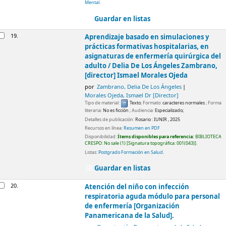
Mental
.
Guardar en listas
19.
Aprendizaje basado en simulaciones y
prácticas formativas hospitalarias, en
asignaturas de enfermería quirúrgica del
adulto /
Delia De Los Ángeles Zambrano,
[director] Ismael Morales Ojeda
por
Zambrano, Delia De Los Ángeles
Morales Ojeda, Ismael Dr
[Director]
Tipo de material:
Texto
; Formato:
caracteres normales
; Forma
literaria:
No es ficción
; Audiencia:
Especializado;
Detalles de publicación:
Rosario :
IUNIR ,
2025
Recursos en línea:
Resumen en PDF
Disponibilidad:
Ítems disponibles para referencia:
BIBLIOTECA
CRESPO: No sale
(1)
Signatura topográfica:
001(043)
.
Listas:
Postgrado Formación en Salud
.
Guardar en listas
20.
Atención del niño con infección
respiratoria aguda módulo para personal
de enfermería
[Organización
Panamericana de la Salud].