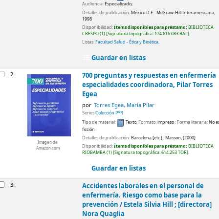
Audiencia:
Especializado;
Detalles de publicación:
México D.F. :
McGraw-Hill Interamericana,
1998
Disponibilidad:
Ítems disponibles para préstamo:
BIBLIOTECA
CRESPO
(1)
Signatura topográfica:
174:616.083 BAL
.
Listas:
Facultad Salud - Ética y Bioética
.
Guardar en listas
2.
700 preguntas y respuestas en enfermería
especialidades
coordinadora, Pilar Torres
Egea
por
Torres Egea, María Pilar
Series
Colección PYR
Tipo de material:
Texto
; Formato:
impreso
; Forma literaria:
No e
ficción
Detalles de publicación:
Barcelona [etc.] :
Masson,
[2000]
Imagen de
Disponibilidad:
Ítems disponibles para préstamo:
BIBLIOTECA
Amazon.com
RIOBAMBA
(1)
Signatura topográfica:
614.253 TOR
.
Guardar en listas
3.
Accidentes laborales en el personal de
enfermería. Riesgo como base para la
prevención /
Estela Silvia Hill ; [directora]
Nora Quaglia