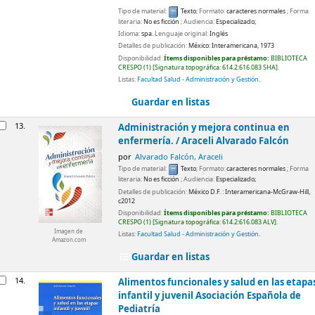
Tipo de material:
Texto
; Formato:
caracteres normales
; Forma
literaria:
No es ficción
; Audiencia:
Especializado;
Idioma:
spa.
Lenguaje original:
Inglés
Detalles de publicación:
México:
Interamericana,
1973
Disponibilidad:
Ítems disponibles para préstamo:
BIBLIOTECA
CRESPO
(1)
Signatura topográfica:
614.2:616.083 SHA
.
Listas:
Facultad Salud - Administración y Gestión
.
Guardar en listas
13.
Administración y mejora continua en
enfermería. /
Araceli Alvarado Falcón
por
Alvarado Falcón, Araceli
Tipo de material:
Texto
; Formato:
caracteres normales
; Forma
literaria:
No es ficción
; Audiencia:
Especializado;
Detalles de publicación:
México D.F. :
Interamericana-McGraw-Hill,
c2012
Disponibilidad:
Ítems disponibles para préstamo:
BIBLIOTECA
CRESPO
(1)
Signatura topográfica:
614.2:616.083 ALV
.
Imagen de
Listas:
Facultad Salud - Administración y Gestión
.
Amazon.com
Guardar en listas
14.
Alimentos funcionales y salud en las etapa
infantil y juvenil
Asociación Española de
Pediatría