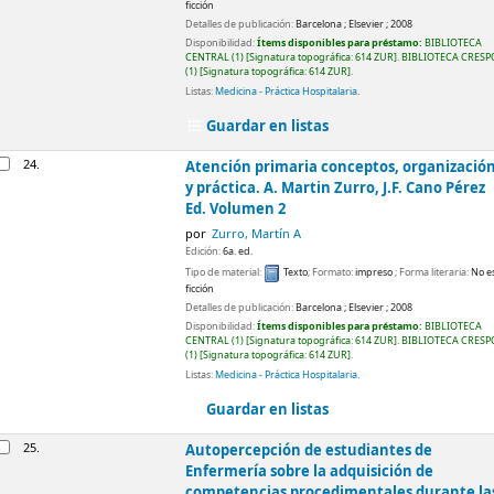
ficción
Detalles de publicación:
Barcelona
;
Elsevier
;
2008
Disponibilidad:
Ítems disponibles para préstamo:
BIBLIOTECA
CENTRAL
(1)
Signatura topográfica:
614 ZUR
.
BIBLIOTECA CRESP
(1)
Signatura topográfica:
614 ZUR
.
Listas:
Medicina - Práctica Hospitalaria
.
Guardar en listas
24.
Atención primaria conceptos, organizació
y práctica.
A. Martin Zurro, J.F. Cano Pérez
Ed.
Volumen 2
por
Zurro, Martín A
Edición:
6a. ed.
Tipo de material:
Texto
; Formato:
impreso
; Forma literaria:
No e
ficción
Detalles de publicación:
Barcelona
;
Elsevier
;
2008
Disponibilidad:
Ítems disponibles para préstamo:
BIBLIOTECA
CENTRAL
(1)
Signatura topográfica:
614 ZUR
.
BIBLIOTECA CRESP
(1)
Signatura topográfica:
614 ZUR
.
Listas:
Medicina - Práctica Hospitalaria
.
Guardar en listas
25.
Autopercepción de estudiantes de
Enfermería sobre la adquisición de
competencias procedimentales durante la