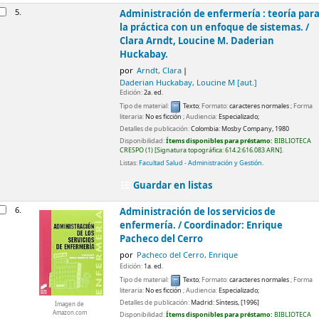
5.
Administración de enfermería : teoría par
la práctica con un enfoque de sistemas. /
Clara Arndt, Loucine M. Daderian
Huckabay.
por
Arndt, Clara
Daderian Huckabay, Loucine M
[aut.]
Edición:
2a. ed.
Tipo de material:
Texto
; Formato:
caracteres normales
; Forma
literaria:
No es ficción
; Audiencia:
Especializado;
Detalles de publicación:
Colombia:
Mosby Company,
1980
Disponibilidad:
Ítems disponibles para préstamo:
BIBLIOTECA
CRESPO
(1)
Signatura topográfica:
614.2:616.083 ARN
.
Listas:
Facultad Salud - Administración y Gestión
.
Guardar en listas
6.
Administración de los servicios de
enfermería. /
Coordinador: Enrique
Pacheco del Cerro
por
Pacheco del Cerro, Enrique
Edición:
1a. ed.
Tipo de material:
Texto
; Formato:
caracteres normales
; Forma
literaria:
No es ficción
; Audiencia:
Especializado;
Detalles de publicación:
Madrid:
Síntesis,
[1996]
Imagen de
Amazon.com
Disponibilidad:
Ítems disponibles para préstamo:
BIBLIOTECA