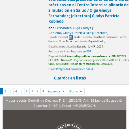
prácticas en el Centro Interdisciplinario de
Simulación en Salud /
Olga Gladys
Fernandez ; [directora] Gladys Patricia
Robledo
por
Fernandez, Olga Gladys
Robledo, Gladys Patricia Dra
[Directora]
Tipo de material:
Texto
; Formato:
caracteres normales
; Forma
literaria:
No es ficción
; Audiencia:
Especializado;
Detalles de publicación:
Rosario :
IUNIR ,
2024
Recursos en línea:
Resumen en PDF
Disponibilidad:
Ítems disponibles para referencia:
BIBLIOTECA
CENTRAL: No sale
(1)
Signatura topográfica:
001(043)
.
BIBLIOTEC
CRESPO: No sale
(1)
Signatura topográfica:
001(043)
.
Listas:
Postgrado Formación en Salud
.
Guardar en listas
1
2
3
4
5
6
7
8
9
Siguiente
Último
Autorización Definitiva Decreto P.E.N 2502/15, Art. 65 Ley de Educación
Superior 24.521 y Resol. ME 2365/2018