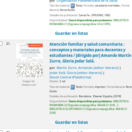
por
Organización Panamericana de la Salud
Tipo de material:
Texto
; Formato:
caracteres normales
; Forma
literaria:
No es ficción
Detalles de publicación:
Santa Fe :
OPS/OMS,
1992
Disponibilidad:
Ítems disponibles para préstamo:
BIBLIOTECA
RIOBAMBA
(1)
Signatura topográfica:
614.2 OPS
.
Guardar en listas
21.
Atención familiar y salud comunitaria :
conceptos y materiales para docentes y
estudiantes /
[dirigido por] Amando Martín
Zurro, Gloria Jodar Solá.
por
Martin Zurro, Armando
[editor literario]
Jodar Solà, Gloria
[editor literario]
Ebook Central (Plataforma)
Edición:
2. ed.
Imagen de
Amazon.com
Tipo de material:
Texto
; Formato:
impreso
; Forma literaria:
No e
ficción
Detalles de publicación:
Barcelona :
Elsevier España,
[2018]
Disponibilidad:
Ítems disponibles para préstamo:
BIBLIOTECA
RIOBAMBA
(2)
Signatura topográfica:
364.69-21 ZUR, ..
.
BIBLIOTECA ELORTONDO
(1)
Signatura topográfica:
364.69-21
ZUR
.
Guardar en listas