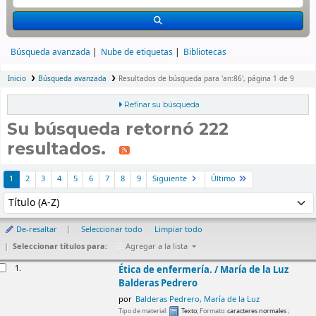
Búsqueda avanzada
Nube de etiquetas
Bibliotecas
Inicio
Búsqueda avanzada
Resultados de búsqueda para 'an:86', página 1 de 9
Refinar su búsqueda
Su búsqueda retornó 222
resultados.
rdenar
1
2
3
4
5
6
7
8
9
Siguiente
Último
Ordenar por:
De-resaltar
Seleccionar todo
Limpiar todo
Seleccionar títulos para:
Agregar a la lista
esultados
1.
Ética de enfermería. /
María de la Luz
Balderas Pedrero
por
Balderas Pedrero, María de la Luz
Tipo de material:
Texto
; Formato:
caracteres normales
;