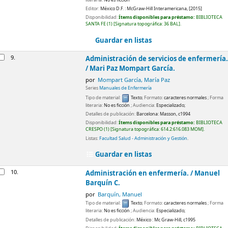
Editor:
México D.F. :
McGraw-Hill Interamericana,
[2015]
Disponibilidad:
Ítems disponibles para préstamo:
BIBLIOTECA
SANTA FE
(1)
Signatura topográfica:
36 BAL
.
Guardar en listas
9.
Administración de servicios de enfermería.
/
Mari Paz Mompart García.
por
Mompart García, María Paz
Series
Manuales de Enfermería
Tipo de material:
Texto
; Formato:
caracteres normales
; Forma
literaria:
No es ficción
; Audiencia:
Especializado;
Detalles de publicación:
Barcelona:
Masson,
c1994
Disponibilidad:
Ítems disponibles para préstamo:
BIBLIOTECA
CRESPO
(1)
Signatura topográfica:
614.2:616.083 MOM
.
Listas:
Facultad Salud - Administración y Gestión
.
Guardar en listas
10.
Administración en enfermería. /
Manuel
Barquín C.
por
Barquín, Manuel
Tipo de material:
Texto
; Formato:
caracteres normales
; Forma
literaria:
No es ficción
; Audiencia:
Especializado;
Detalles de publicación:
México :
Mc Graw-Hill,
c1995