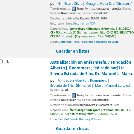
por
Hill, Estela Silvia
Quaglia, Nora Dra
[Directora]
Tipo de material:
Texto
; Formato:
caracteres normales
; Forma
literaria:
No es ficción
; Audiencia:
Especializado;
Detalles de publicación:
Rosario :
IUNIR ,
2019
Recursos en línea:
Resumen en PDF
Disponibilidad:
Ítems disponibles para referencia:
BIBLIOTECA
CENTRAL: No sale
(1)
Signatura topográfica:
001(043)
.
BIBLIOTEC
CRESPO: No sale
(1)
Signatura topográfica:
001(043)
.
Listas:
Doctorado - Tesis
,
Postgrado Formación en Salud
.
Guardar en listas
4.
Actualización en enfermería. /
Fundación
Alberto J. Roemmers ; [editado por] Lic.
Silvina Estrada de Ellis, Dr. Manuel L. Martí.
por
Fundación Alberto J. Roemmers
Estrada de Ellis, Silvina
, ed
Martí, Manuel Luis
, ed
Edición:
1a. ed.
Tipo de material:
Texto
; Formato:
caracteres normales
; Forma
literaria:
No es ficción
; Audiencia:
Especializado;
Detalles de publicación:
Buenos Aires :
Roemmers,
1998
Disponibilidad:
Ítems disponibles para préstamo:
BIBLIOTECA
CRESPO
(1)
Signatura topográfica:
616.083(063) ACT
.
Listas:
Facultad Salud - Historia y Políticas
.
Guardar en listas