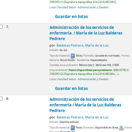
CRESPO
(1)
Signatura topográfica:
614.2:616.083 PAC
.
Listas:
Facultad Salud - Administración y Gestión
.
Guardar en listas
7.
Administración de los servicios de
enfermería. /
María de la Luz Balderas
Pedrero
por
Balderas Pedrero, María de la Luz
Edición:
3a. ed.
Tipo de material:
Texto
; Formato:
caracteres normales
; Forma
literaria:
No es ficción
; Audiencia:
Especializado;
Detalles de publicación:
México [etc.] :
McGraw-Hill,
c1995
Disponibilidad:
Ítems disponibles para préstamo:
BIBLIOTECA
CRESPO
(2)
Signatura topográfica:
614.2:616.083 BAL, ..
.
Listas:
Facultad Salud - Administración y Gestión
.
Guardar en listas
8.
Administración de los servicios de
enfermería /
María de la Luz Balderas
Pedrero
por
Balderas Pedrero, María de la Luz
Edición:
Séptima edición
Tipo de material:
Texto
; Formato:
disponible en línea
; Form
literaria:
No es ficción