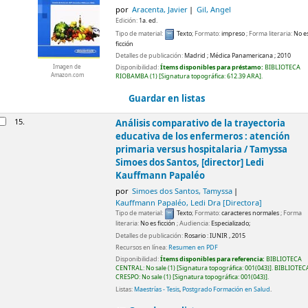
por
Aracenta, Javier
Gil, Angel
Edición:
1a. ed.
Tipo de material:
Texto
; Formato:
impreso
; Forma literaria:
No e
ficción
Detalles de publicación:
Madrid
;
Médica Panamericana
;
2010
Imagen de
Disponibilidad:
Ítems disponibles para préstamo:
BIBLIOTECA
Amazon.com
RIOBAMBA
(1)
Signatura topográfica:
612.39 ARA
.
Guardar en listas
15.
Análisis comparativo de la trayectoria
educativa de los enfermeros : atención
primaria versus hospitalaria /
Tamyssa
Simoes dos Santos, [director] Ledi
Kauffmann Papaléo
por
Simoes dos Santos, Tamyssa
Kauffmann Papaléo, Ledi Dra
[Directora]
Tipo de material:
Texto
; Formato:
caracteres normales
; Forma
literaria:
No es ficción
; Audiencia:
Especializado;
Detalles de publicación:
Rosario :
IUNIR ,
2015
Recursos en línea:
Resumen en PDF
Disponibilidad:
Ítems disponibles para referencia:
BIBLIOTECA
CENTRAL: No sale
(1)
Signatura topográfica:
001(043)
.
BIBLIOTEC
CRESPO: No sale
(1)
Signatura topográfica:
001(043)
.
Listas:
Maestrías - Tesis
,
Postgrado Formación en Salud
.