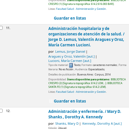
Disponibilidad:
Ítems disponibles para préstamo:
BIBLIOTECA
CRESPO
(1)
Signatura topográfica:
614.2:616.083 BAR
.
Listas:
Facultad Salud - Administración y Gestión
.
Guardar en listas
11.
Administración hospitalaria y de
organizaciones de atención de la salud. /
Jorge D. Lemus, Valentín Aragues y Oroz,
María Carmen Lucioni.
por
Lemus, Jorge Daniel
Aragues y Oroz, Valentín
[aut.]
Lucioni, María Carmen
[aut.]
Tipo de material:
Texto
; Formato:
caracteres normales
; Forma
literaria:
No es ficción
; Audiencia:
Especializado;
Detalles de publicación:
Buenos Aires :
Corpus,
2014
Disponibilidad:
Ítems disponibles para préstamo:
BIBLIOTECA
CRESPO
(2)
Signatura topográfica:
614.2 LEM, ..
.
BIBLIOTECA
SANTA FE
(1)
Signatura topográfica:
614.2 LEM
.
Listas:
Facultad Salud - Administración y Gestión
.
Guardar en listas
12.
Administración y enfermería. /
Mary D.
Shanks , Dorothy A. Kennedy
por
Shanks, Mary D
Kennedy, Dorothy A
[aut.]
Edición:
2da ed.