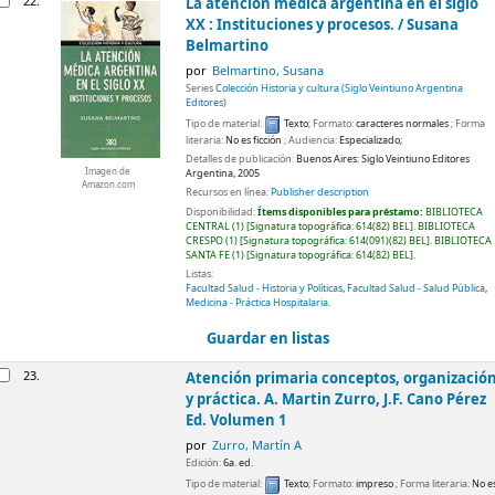
22.
La atención médica argentina en el siglo
XX : Instituciones y procesos. /
Susana
Belmartino
por
Belmartino, Susana
Series
Colección Historia y cultura (Siglo Veintiuno Argentina
Editores)
Tipo de material:
Texto
; Formato:
caracteres normales
; Forma
literaria:
No es ficción
; Audiencia:
Especializado;
Detalles de publicación:
Buenos Aires:
Siglo Veintiuno Editores
Imagen de
Argentina,
2005
Amazon.com
Recursos en línea:
Publisher description
Disponibilidad:
Ítems disponibles para préstamo:
BIBLIOTECA
CENTRAL
(1)
Signatura topográfica:
614(82) BEL
.
BIBLIOTECA
CRESPO
(1)
Signatura topográfica:
614(091)(82) BEL
.
BIBLIOTECA
SANTA FE
(1)
Signatura topográfica:
614(82) BEL
.
Listas:
Facultad Salud - Historia y Políticas
,
Facultad Salud - Salud Pública
,
Medicina - Práctica Hospitalaria
.
Guardar en listas
23.
Atención primaria conceptos, organizació
y práctica.
A. Martin Zurro, J.F. Cano Pérez
Ed.
Volumen 1
por
Zurro, Martín A
Edición:
6a. ed.
Tipo de material:
Texto
; Formato:
impreso
; Forma literaria:
No e