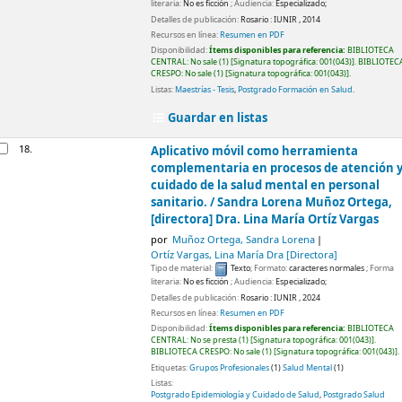
literaria:
No es ficción
; Audiencia:
Especializado;
Detalles de publicación:
Rosario :
IUNIR ,
2014
Recursos en línea:
Resumen en PDF
Disponibilidad:
Ítems disponibles para referencia:
BIBLIOTECA
CENTRAL: No sale
(1)
Signatura topográfica:
001(043)
.
BIBLIOTEC
CRESPO: No sale
(1)
Signatura topográfica:
001(043)
.
Listas:
Maestrías - Tesis
,
Postgrado Formación en Salud
.
Guardar en listas
18.
Aplicativo móvil como herramienta
complementaria en procesos de atención 
cuidado de la salud mental en personal
sanitario. /
Sandra Lorena Muñoz Ortega,
[directora] Dra. Lina María Ortíz Vargas
por
Muñoz Ortega, Sandra Lorena
Ortíz Vargas, Lina María Dra
[Directora]
Tipo de material:
Texto
; Formato:
caracteres normales
; Forma
literaria:
No es ficción
; Audiencia:
Especializado;
Detalles de publicación:
Rosario :
IUNIR ,
2024
Recursos en línea:
Resumen en PDF
Disponibilidad:
Ítems disponibles para referencia:
BIBLIOTECA
CENTRAL: No se presta
(1)
Signatura topográfica:
001(043)
.
BIBLIOTECA CRESPO: No sale
(1)
Signatura topográfica:
001(043)
.
Etiquetas:
Grupos Profesionales
(1)
Salud Mental
(1)
Listas:
Postgrado Epidemiología y Cuidado de Salud
,
Postgrado Salud