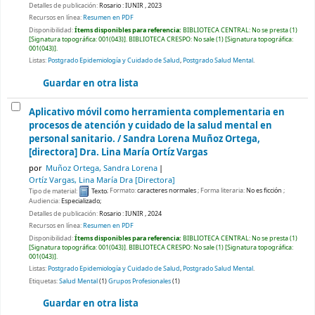
Detalles de publicación:
Rosario :
IUNIR ,
2023
Recursos en línea:
Resumen en PDF
Disponibilidad:
Ítems disponibles para referencia:
BIBLIOTECA CENTRAL: No se presta
(1)
Signatura topográfica:
001(043)
.
BIBLIOTECA CRESPO: No sale
(1)
Signatura topográfica:
001(043)
.
Listas:
Postgrado Epidemiología y Cuidado de Salud
,
Postgrado Salud Mental
.
Guardar en otra lista
Aplicativo móvil como herramienta complementaria en
procesos de atención y cuidado de la salud mental en
personal sanitario. /
Sandra Lorena Muñoz Ortega,
[directora] Dra. Lina María Ortíz Vargas
por
Muñoz Ortega, Sandra Lorena
Ortíz Vargas, Lina María Dra
[Directora]
Tipo de material:
Texto
; Formato:
caracteres normales
; Forma literaria:
No es ficción
;
Audiencia:
Especializado;
Detalles de publicación:
Rosario :
IUNIR ,
2024
Recursos en línea:
Resumen en PDF
Disponibilidad:
Ítems disponibles para referencia:
BIBLIOTECA CENTRAL: No se presta
(1)
Signatura topográfica:
001(043)
.
BIBLIOTECA CRESPO: No sale
(1)
Signatura topográfica:
001(043)
.
Listas:
Postgrado Epidemiología y Cuidado de Salud
,
Postgrado Salud Mental
.
Etiquetas:
Salud Mental
(1)
Grupos Profesionales
(1)
Guardar en otra lista