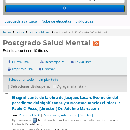
Búsqueda avanzada
Nube de etiquetas
Bibliotecas
Inicio
Listas
Listas públicas
Contenidos de
Postgrado Salud Mental
Postgrado Salud Mental
Esta lista contiene 10 títulos
|
Nueva lista
Descargar
Enviar lista
Imprimir lista
Ordenar
Seleccionar todo
Limpiar todo
Seleccionar títulos para:
Agregar a la lista
El significante de la obra de Jacques Lacan. Evolución del
paradigma del significante y sus consecuencias clínicas. /
Pablo C. Picco, [director] Dr. Adelmo Manasseri
por
Picco, Pablo C
Manasseri, Adelmo Dr
[Director]
Tipo de material:
Texto
; Formato:
caracteres normales
; Forma literaria:
No es ficción
;
Audiencia:
Especializado;
Detalles de publicación:
Rosario :
IUNIR ,
2009