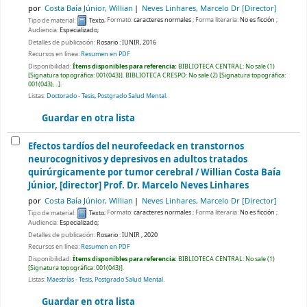
por
Costa Baía Júnior, Willian
Neves Linhares, Marcelo Dr
[Director]
Tipo de material:
Texto
; Formato:
caracteres normales
; Forma literaria:
No es ficción
;
Audiencia:
Especializado;
Detalles de publicación:
Rosario :
IUNIR,
2016
Recursos en línea:
Resumen en PDF
Disponibilidad:
Ítems disponibles para referencia:
BIBLIOTECA CENTRAL: No sale
(1)
Signatura topográfica:
001(043)
.
BIBLIOTECA CRESPO: No sale
(2)
Signatura topográfica:
001(043), ..
.
Listas:
Doctorado - Tesis
,
Postgrado Salud Mental
.
Guardar en otra lista
Efectos tardíos del neurofeedack en transtornos
neurocognitivos y depresivos en adultos tratados
quirúrgicamente por tumor cerebral /
Willian Costa Baía
Júnior, [director] Prof. Dr. Marcelo Neves Linhares
por
Costa Baía Júnior, Willian
Neves Linhares, Marcelo Dr
[Director]
Tipo de material:
Texto
; Formato:
caracteres normales
; Forma literaria:
No es ficción
;
Audiencia:
Especializado;
Detalles de publicación:
Rosario :
IUNIR ,
2020
Recursos en línea:
Resumen en PDF
Disponibilidad:
Ítems disponibles para referencia:
BIBLIOTECA CENTRAL: No sale
(1)
Signatura topográfica:
001(043)
.
Listas:
Maestrías - Tesis
,
Postgrado Salud Mental
.
Guardar en otra lista