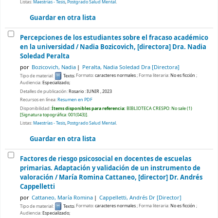
Listas:
Maestrías - Tesis
,
Postgrado Salud Mental
.
Guardar en otra lista
Percepciones de los estudiantes sobre el fracaso académico
en la universidad /
Nadia Bozicovich, [directora] Dra. Nadia
Soledad Peralta
por
Bozicovich, Nadia
Peralta, Nadia Soledad Dra
[Directora]
Tipo de material:
Texto
; Formato:
caracteres normales
; Forma literaria:
No es ficción
;
Audiencia:
Especializado;
Detalles de publicación:
Rosario :
IUNIR ,
2023
Recursos en línea:
Resumen en PDF
Disponibilidad:
Ítems disponibles para referencia:
BIBLIOTECA CRESPO: No sale
(1)
Signatura topográfica:
001(043)
.
Listas:
Maestrías - Tesis
,
Postgrado Salud Mental
.
Guardar en otra lista
Factores de riesgo psicosocial en docentes de escuelas
primarias. Adaptación y validación de un instrumento de
valoración /
María Romina Cattaneo, [director] Dr. Andrés
Cappelletti
por
Cattaneo, María Romina
Cappelletti, Andrés Dr
[Director]
Tipo de material:
Texto
; Formato:
caracteres normales
; Forma literaria:
No es ficción
;
Audiencia:
Especializado;