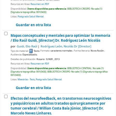
Recursos en línea:
Resumen en PDF
Disponibilidad:
Ítems disponibles para referencia:
BIBLIOTECA CRESPO: No sale
(1)
Signatura topográfica:
001(043)
.
Listas:
Postgrado Salud Mental
.
Guardar en otra lista
Mapas conceptuales y mentales para optimizar la memoria
/
Elio Raúl Guidi, [director] Dr. Rodríguez León Nicolás
por
Guidi, Elio Raúl
Rodríguez León, Nicolás Dr
[Director]
Tipo de material:
Texto
; Formato:
caracteres normales
; Forma literaria:
No es ficción
;
Audiencia:
Especializado;
Detalles de publicación:
Rosario :
IUNIR ,
2013
Recursos en línea:
Resumen en PDF
Disponibilidad:
Ítems disponibles para referencia:
BIBLIOTECA CENTRAL: No sale
(1)
Signatura topográfica:
001(043)
.
BIBLIOTECA CRESPO: No sale
(1)
Signatura topográfica:
001(043)
.
Listas:
Maestrías - Tesis
,
Postgrado Salud Mental
.
Guardar en otra lista
Efectos del neurofeedback, en transtornos neurocognitivos
y psiquiátricos en adultos tratados quirurgicamente por
tumor cerebral /
Willian Costa Baía Júnior, [director] Dr.
Marcelo Neves Linhares.