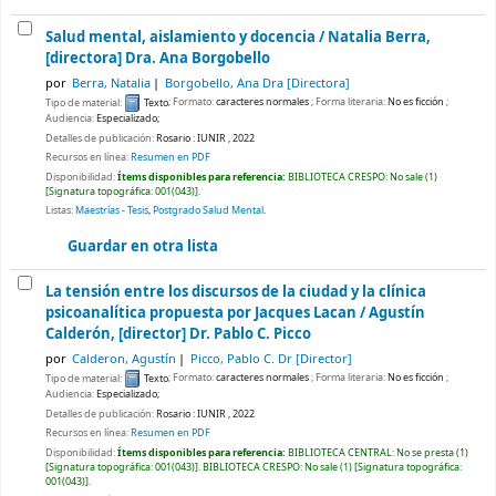
Salud mental, aislamiento y docencia /
Natalia Berra,
[directora] Dra. Ana Borgobello
por
Berra, Natalia
Borgobello, Ana Dra
[Directora]
Tipo de material:
Texto
; Formato:
caracteres normales
; Forma literaria:
No es ficción
;
Audiencia:
Especializado;
Detalles de publicación:
Rosario :
IUNIR ,
2022
Recursos en línea:
Resumen en PDF
Disponibilidad:
Ítems disponibles para referencia:
BIBLIOTECA CRESPO: No sale
(1)
Signatura topográfica:
001(043)
.
Listas:
Maestrías - Tesis
,
Postgrado Salud Mental
.
Guardar en otra lista
La tensión entre los discursos de la ciudad y la clínica
psicoanalítica propuesta por Jacques Lacan /
Agustín
Calderón, [director] Dr. Pablo C. Picco
por
Calderon, Agustín
Picco, Pablo C. Dr
[Director]
Tipo de material:
Texto
; Formato:
caracteres normales
; Forma literaria:
No es ficción
;
Audiencia:
Especializado;
Detalles de publicación:
Rosario :
IUNIR ,
2022
Recursos en línea:
Resumen en PDF
Disponibilidad:
Ítems disponibles para referencia:
BIBLIOTECA CENTRAL: No se presta
(1)
Signatura topográfica:
001(043)
.
BIBLIOTECA CRESPO: No sale
(1)
Signatura topográfica:
001(043)
.