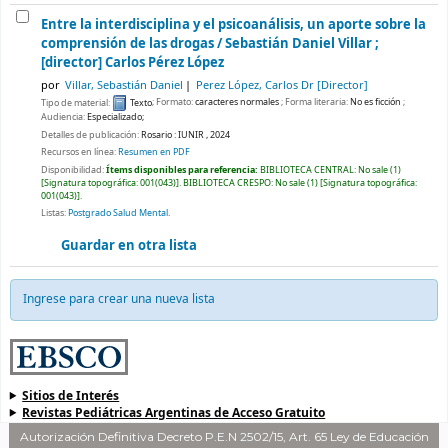
Entre la interdisciplina y el psicoanálisis, un aporte sobre la
comprensión de las drogas /
Sebastián Daniel Villar ;
[director] Carlos Pérez López
por
Villar, Sebastián Daniel
Perez López, Carlos Dr
[Director]
Tipo de material:
Texto
; Formato:
caracteres normales
; Forma literaria:
No es ficción
;
Audiencia:
Especializado;
Detalles de publicación:
Rosario :
IUNIR ,
2024
Recursos en línea:
Resumen en PDF
Disponibilidad:
Ítems disponibles para referencia:
BIBLIOTECA CENTRAL: No sale
(1)
Signatura topográfica:
001(043)
.
BIBLIOTECA CRESPO: No sale
(1)
Signatura topográfica:
001(043)
.
Listas:
Postgrado Salud Mental
.
Guardar en otra lista
Ingrese para crear una nueva lista
Sitios de Interés
Revistas Pediátricas Argentinas de Acceso Gratuito
Autorización Definitiva Decreto P.E.N 2502/15, Art. 65 Ley de Educación